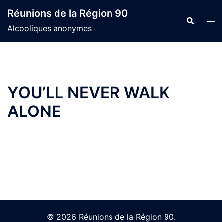
Skip
Réunions de la Région 90
to
Search
Tog
Alcooliques anonymes
content
men
YOU’LL NEVER WALK
ALONE
© 2026 Réunions de la Région 90.