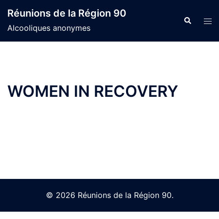
Skip
Réunions de la Région 90
to
Search
Tog
Alcooliques anonymes
content
men
WOMEN IN RECOVERY
© 2026 Réunions de la Région 90.