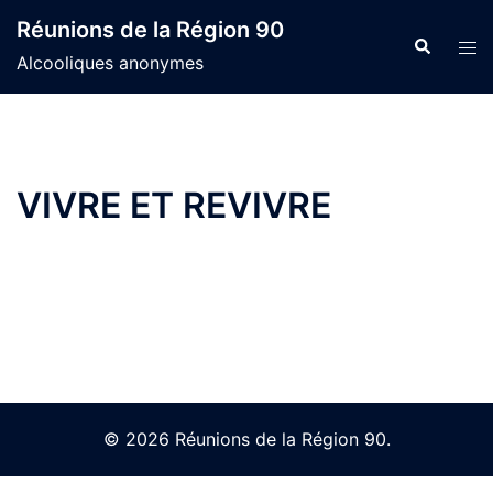
Skip
Réunions de la Région 90
to
Search
Tog
Alcooliques anonymes
content
men
VIVRE ET REVIVRE
© 2026 Réunions de la Région 90.