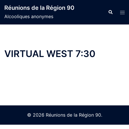
Skip
Réunions de la Région 90
to
Search
Tog
Alcooliques anonymes
content
men
VIRTUAL WEST 7:30
© 2026 Réunions de la Région 90.