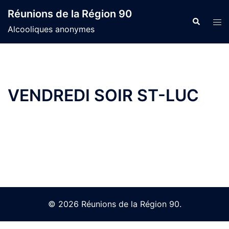
Skip
Réunions de la Région 90
to
Search
Tog
Alcooliques anonymes
content
men
VENDREDI SOIR ST-LUC
© 2026 Réunions de la Région 90.