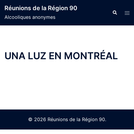
Skip
Réunions de la Région 90
to
Search
Tog
Alcooliques anonymes
content
men
UNA LUZ EN MONTRÉAL
© 2026 Réunions de la Région 90.