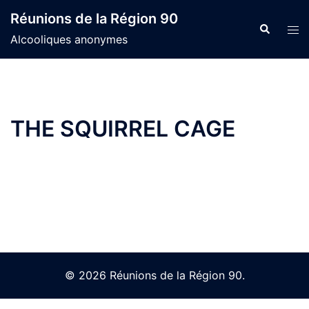
Skip
Réunions de la Région 90
to
Search
Tog
Alcooliques anonymes
content
men
THE SQUIRREL CAGE
© 2026 Réunions de la Région 90.