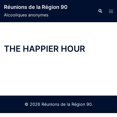
Skip
Réunions de la Région 90
to
Search
Tog
Alcooliques anonymes
content
men
THE HAPPIER HOUR
© 2026 Réunions de la Région 90.