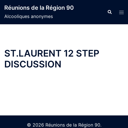
Skip
Réunions de la Région 90
to
Search
Tog
Alcooliques anonymes
content
men
ST.LAURENT 12 STEP
DISCUSSION
© 2026 Réunions de la Région 90.