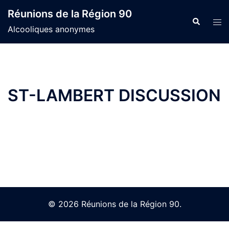
Skip
Réunions de la Région 90
to
Search
Tog
Alcooliques anonymes
content
men
ST-LAMBERT DISCUSSION
© 2026 Réunions de la Région 90.