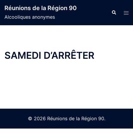
Skip
Réunions de la Région 90
to
Search
Tog
Alcooliques anonymes
content
men
SAMEDI D’ARRÊTER
© 2026 Réunions de la Région 90.