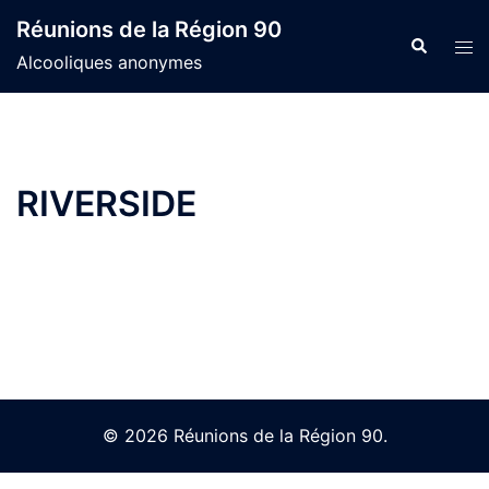
Skip
Réunions de la Région 90
to
Search
Tog
Alcooliques anonymes
content
men
RIVERSIDE
© 2026 Réunions de la Région 90.