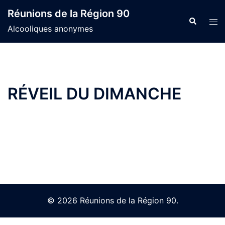
Skip
Réunions de la Région 90
to
Search
Tog
Alcooliques anonymes
content
men
RÉVEIL DU DIMANCHE
© 2026 Réunions de la Région 90.