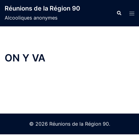
Skip
Réunions de la Région 90
to
Search
Tog
Alcooliques anonymes
content
men
ON Y VA
© 2026 Réunions de la Région 90.