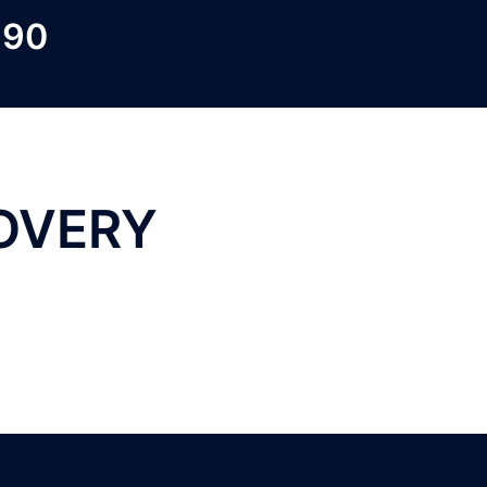
 90
COVERY