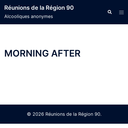
Skip
Réunions de la Région 90
to
Search
Tog
Alcooliques anonymes
content
men
MORNING AFTER
© 2026 Réunions de la Région 90.