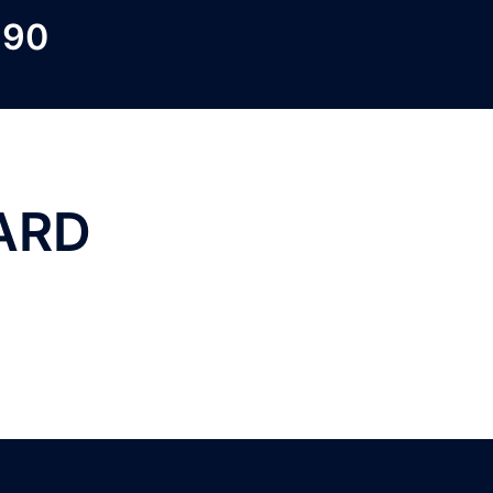
 90
ARD