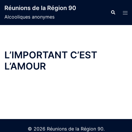
Skip
Réunions de la Région 90
to
Search
Tog
Alcooliques anonymes
content
men
L’IMPORTANT C’EST
L’AMOUR
© 2026 Réunions de la Région 90.