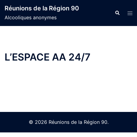
Skip
Réunions de la Région 90
to
Search
Tog
Alcooliques anonymes
content
men
L’ESPACE AA 24/7
© 2026 Réunions de la Région 90.