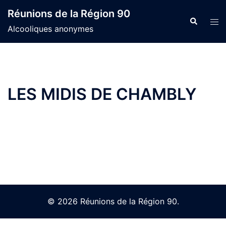
Skip
Réunions de la Région 90
to
Search
Tog
Alcooliques anonymes
content
men
LES MIDIS DE CHAMBLY
© 2026 Réunions de la Région 90.