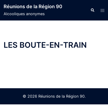
Skip
Réunions de la Région 90
to
Search
Tog
Alcooliques anonymes
content
men
LES BOUTE-EN-TRAIN
© 2026 Réunions de la Région 90.