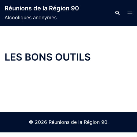
Skip
Réunions de la Région 90
to
Search
Tog
Alcooliques anonymes
content
men
LES BONS OUTILS
© 2026 Réunions de la Région 90.