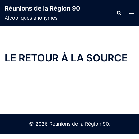
Skip
Réunions de la Région 90
to
Search
Tog
Alcooliques anonymes
content
men
LE RETOUR À LA SOURCE
© 2026 Réunions de la Région 90.