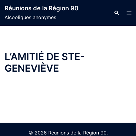
Skip
Réunions de la Région 90
to
Search
Tog
Alcooliques anonymes
content
men
L’AMITIÉ DE STE-
GENEVIÈVE
© 2026 Réunions de la Région 90.