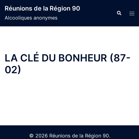
Skip
Réunions de la Région 90
to
Search
Tog
Alcooliques anonymes
content
men
LA CLÉ DU BONHEUR (87-
02)
© 2026 Réunions de la Région 90.