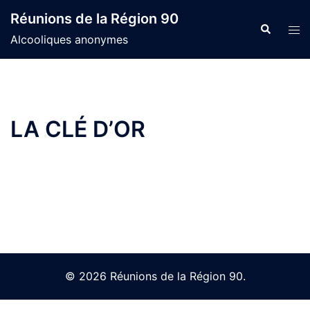
Skip
Réunions de la Région 90
to
Search
Tog
Alcooliques anonymes
content
men
LA CLÉ D’OR
© 2026 Réunions de la Région 90.