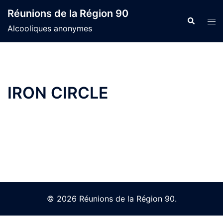
Skip
Réunions de la Région 90
to
Search
Tog
Alcooliques anonymes
content
men
IRON CIRCLE
© 2026 Réunions de la Région 90.