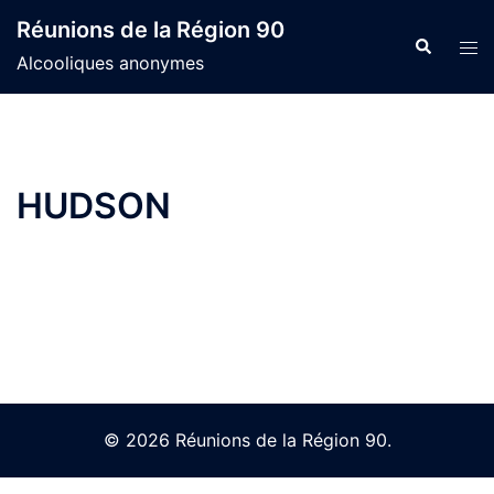
Skip
Réunions de la Région 90
to
Search
Tog
Alcooliques anonymes
content
men
HUDSON
© 2026 Réunions de la Région 90.