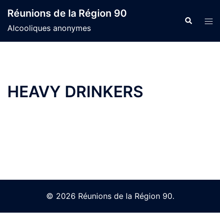
Skip
Réunions de la Région 90
to
Search
Tog
Alcooliques anonymes
content
men
HEAVY DRINKERS
© 2026 Réunions de la Région 90.