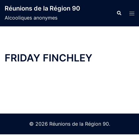
Skip
Réunions de la Région 90
to
Search
Tog
Alcooliques anonymes
content
men
FRIDAY FINCHLEY
© 2026 Réunions de la Région 90.