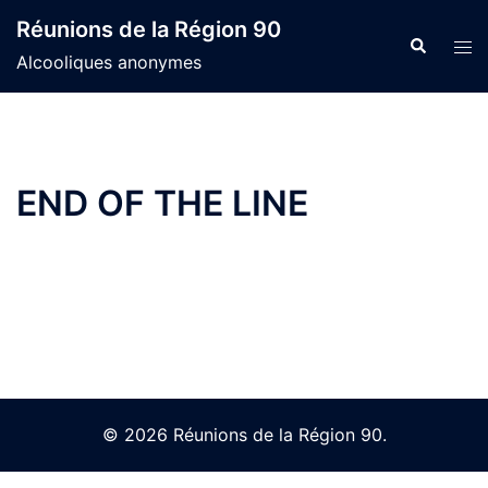
Skip
Réunions de la Région 90
to
Search
Tog
Alcooliques anonymes
content
men
END OF THE LINE
© 2026 Réunions de la Région 90.