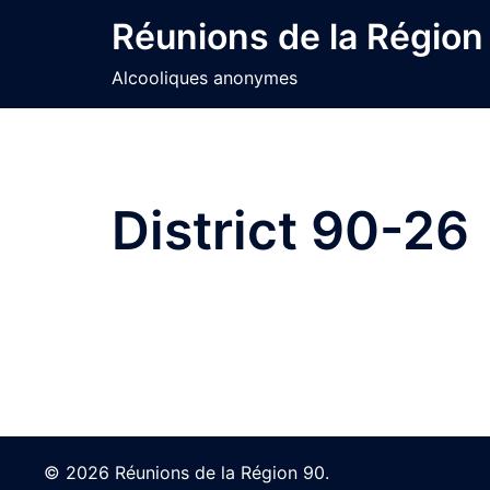
Skip
Réunions de la Région
to
content
Alcooliques anonymes
District 90-26
© 2026 Réunions de la Région 90.