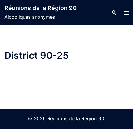
Skip
Réunions de la Région 90
to
Search
Tog
Alcooliques anonymes
content
men
District 90-25
© 2026 Réunions de la Région 90.