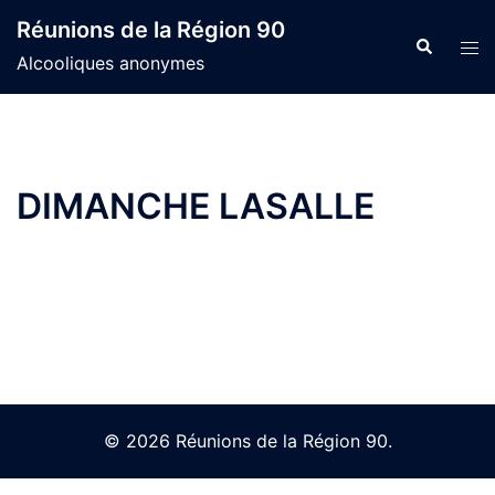
Skip
Réunions de la Région 90
to
Search
Tog
Alcooliques anonymes
content
men
DIMANCHE LASALLE
© 2026 Réunions de la Région 90.