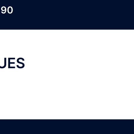
 90
UES