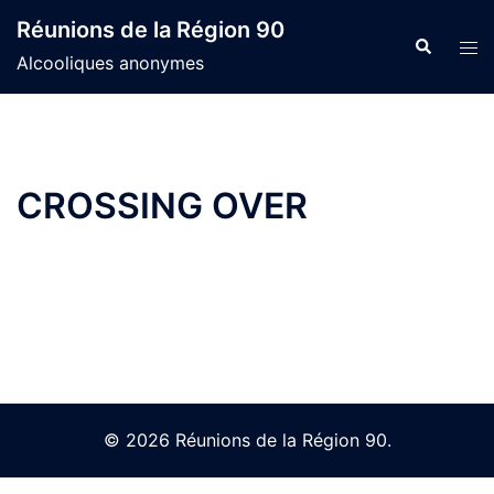
Skip
Réunions de la Région 90
to
Search
Tog
Alcooliques anonymes
content
men
CROSSING OVER
© 2026 Réunions de la Région 90.