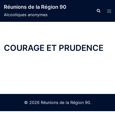
Skip
Réunions de la Région 90
to
Search
Tog
Alcooliques anonymes
content
men
COURAGE ET PRUDENCE
© 2026 Réunions de la Région 90.