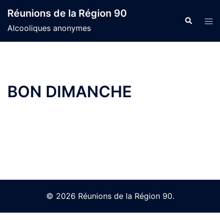
Skip
Réunions de la Région 90
to
Search
Tog
Alcooliques anonymes
content
men
BON DIMANCHE
© 2026 Réunions de la Région 90.