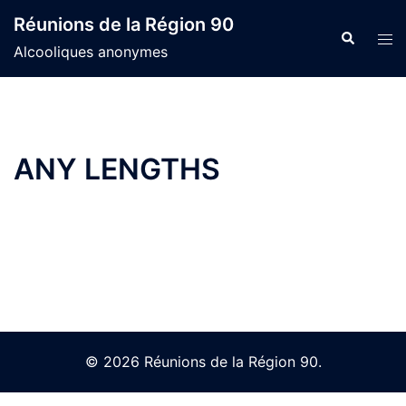
Skip
Réunions de la Région 90
to
Search
Tog
Alcooliques anonymes
content
men
ANY LENGTHS
© 2026 Réunions de la Région 90.