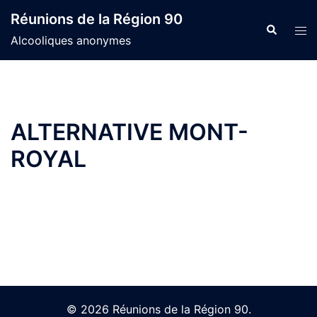
Skip
Réunions de la Région 90
to
Search
Tog
Alcooliques anonymes
content
men
ALTERNATIVE MONT-
ROYAL
© 2026 Réunions de la Région 90.