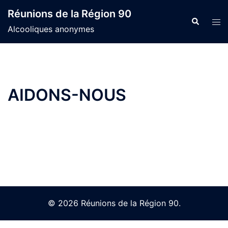
Skip
Réunions de la Région 90
to
Search
Tog
Alcooliques anonymes
content
men
AIDONS-NOUS
© 2026 Réunions de la Région 90.