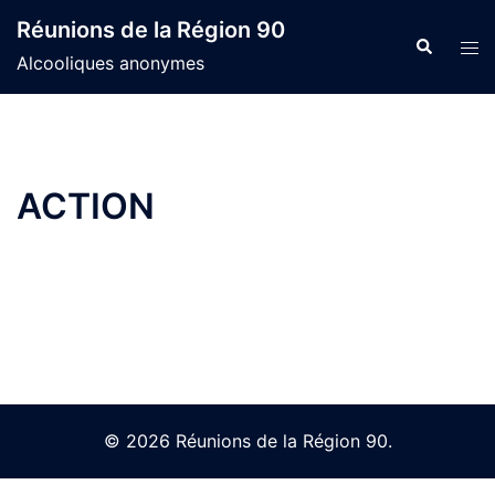
Skip
Réunions de la Région 90
to
Search
Tog
Alcooliques anonymes
content
men
ACTION
© 2026 Réunions de la Région 90.