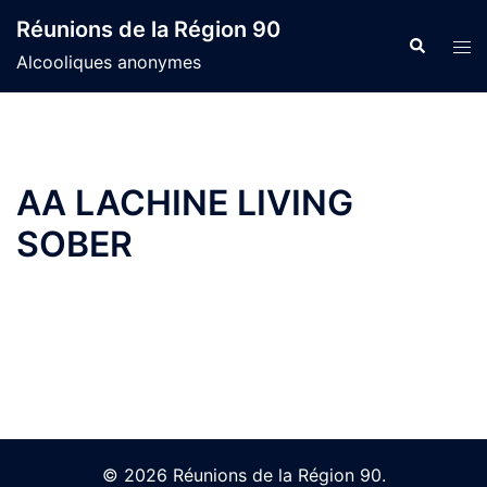
Skip
Réunions de la Région 90
to
Search
Tog
Alcooliques anonymes
content
men
AA LACHINE LIVING
SOBER
© 2026 Réunions de la Région 90.