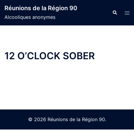
Skip
Réunions de la Région 90
to
Search
Tog
Alcooliques anonymes
content
men
12 O’CLOCK SOBER
© 2026 Réunions de la Région 90.