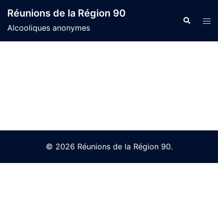
Skip
Réunions de la Région 90
to
Search
Tog
Alcooliques anonymes
content
men
© 2026 Réunions de la Région 90.