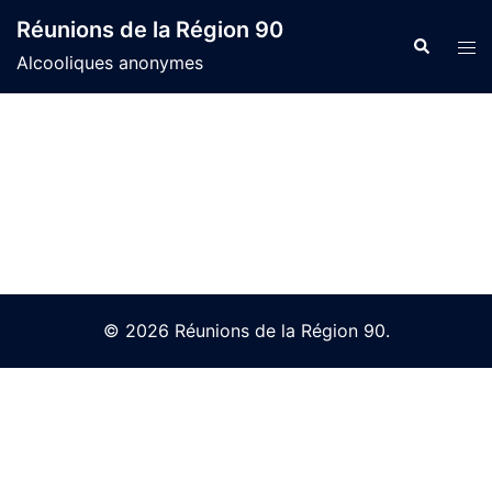
Skip
Réunions de la Région 90
to
Search
Tog
Alcooliques anonymes
content
men
© 2026 Réunions de la Région 90.