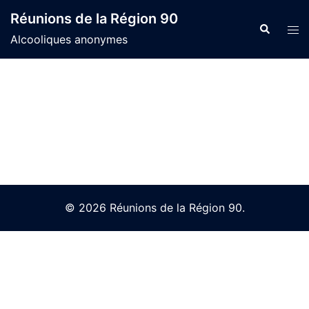
Skip
Réunions de la Région 90
to
Search
Tog
Alcooliques anonymes
content
men
© 2026 Réunions de la Région 90.