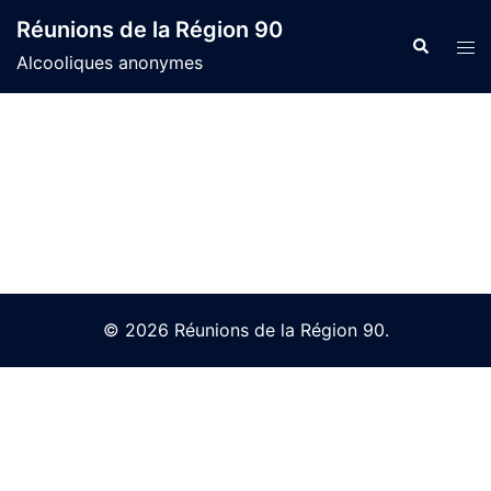
Skip
Réunions de la Région 90
to
Search
Tog
Alcooliques anonymes
content
men
© 2026 Réunions de la Région 90.