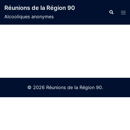
Skip
Réunions de la Région 90
to
Search
Tog
Alcooliques anonymes
content
men
© 2026 Réunions de la Région 90.