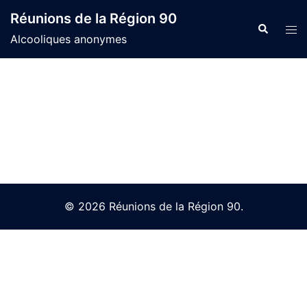
Skip
Réunions de la Région 90
to
Search
Tog
Alcooliques anonymes
content
men
© 2026 Réunions de la Région 90.